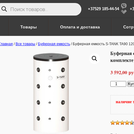
иск
варов
+37529 185-44-54
+3
Товары
Оплата и доставка
Сотр
Главная
/
Все товары
/
Буферная емкость
/ Буферная емкость S-TANK TA90 120
Буферная 
комплекте 
3 592,00
ру
Количество
Ку
товара
Буферная
емкость
наличие 
S-
TANK
TA90
1200
в