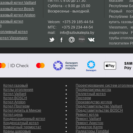
Пн.-Пт. с 9.00 до 17.30.
Магазин за
газовый котел Vaillant
Суббота - с 9.00 до 15.00
Республики Бе
газовый котел Bosch
Воскресенье - выходной.
Первый пост
газовый котел Ariston
Республике Б
газовый котел
Velcom: +375 29 185-44-54
купить газовы
m
МТС: +375 29 234-44-54
Viessmann, к
топливный котел
mail: info@azbukatepla.by
радиаторы F
котел Viessmann
трубы отопле
полиэтилен P
и для газовых котлов
Котел газовый
Проектирование систем отоплен
Котлы отопления
Профилактика котла
Котел Vaillant
Пеллетный котел
Котел BOSCH
Протерм
Котел Ariston
Производство котлов
Котел Протерм
Представительство Vaillant
Котел купить в Минске
Представительство BOSCH
Котел цена
Ремонт котла
Конденсационный котел
Ремонт Vaillant
Конденсатный котел
Ремонт Аристон
Комнатный термостат
Радиатор Kermi
Краны шаровые
Радиаторы Fondital