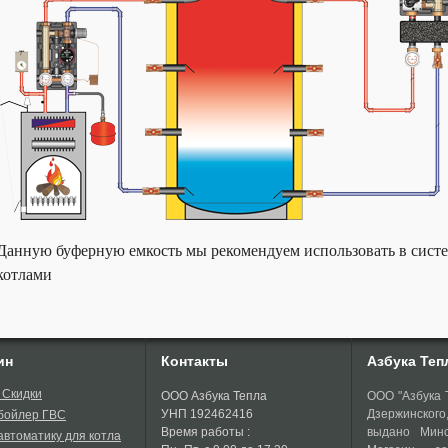
Данную буферную емкость мы рекомендуем использовать в сист
котлами
ин
Контакты
Азбука Теп
 Скидки
ООО Азбука Тепла
ООО "Азбука Т
УНП 192462416
Дзержинског
 бойлер ГВС
Время работы :
выдано Минс
автоматику для котла