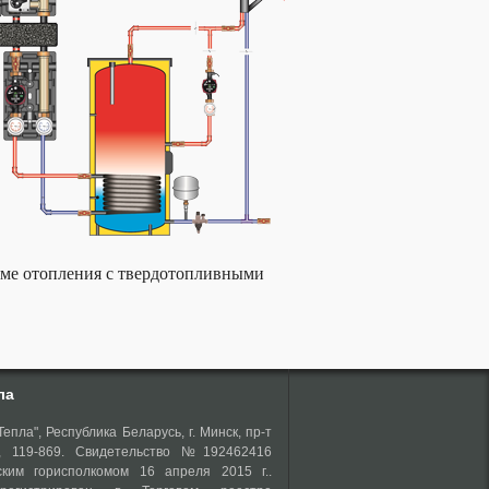
еме отопления с твердотопливными
ла
епла", Республика Беларусь, г. Минск, пр-т
о, 119-869. Свидетельство №192462416
ким горисполкомом 16 апреля 2015 г..