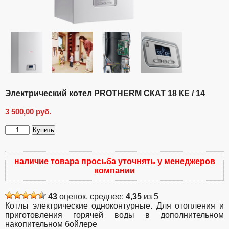
Электрический котел PROTHERM СКАТ 18 КE / 14
3 500,00
руб.
Купить
Количество
товара
Электрический
наличие товара просьба уточнять у менеджеров
котел
компании
PROTHERM
СКАТ
18
43
оценок, среднее:
4,35
из 5
КE
Котлы электрические одноконтурные. Для отопления и
/
приготовления горячей воды в дополнительном
14
накопительном бойлере