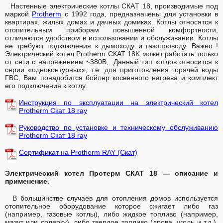
Настенные электрические котлы СКАT 18, производимые под
маркой
Protherm
с 1992 года, предназначены для установки в
квартирах, жилых домах и дачных домиках. Котлы относятся к
отопительным приборам повышенной комфортности,
отличаются удобством в использовании и обслуживании. Котлы
не требуют подключения к дымоходу и газопроводу. Важно !
Электрический котел Protherm СКАТ 18K может работать только
от сети с напряжением ~380В,. Данный тип котлов относится к
серии «одноконтурных», т.е. для приготовления горячей воды
ГВС, Вам понадобится бойлер косвенного нагрева и комплект
его подключения к котлу.
Инструкция по эксплуатации на электрический котел
Protherm Cкат 18 ray
Руководство по установке и техническому обслуживанию
Protherm Cкат 18 ray
Сертификат на Protherm RAY (Скат)
Электрический котел Протерм СКАТ 18 — описание и
применение.
В большинстве случаев для отопления домов используется
отопительное оборудование которое сжигает либо газ
(например, газовые котлы), либо жидкое топливо (например,
мазут или солярку), либо твердое топливо (дрова, уголь и т.д.).