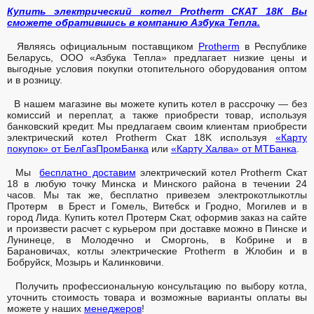
Купить электрический котел Protherm СКАТ 18К Вы
сможете обратившись в компанию Азбука Тепла.
Являясь официальным поставщиком
Protherm
в Республике
Беларусь, ООО «Азбука Тепла» предлагает низкие цены и
выгодные условия покупки отопительного оборудования оптом
и в розницу.
В нашем магазине вы можете купить котел в рассрочку — без
комиссий и переплат, а также приобрести товар, используя
банковский кредит. Мы предлагаем своим клиентам приобрести
электрический котел Protherm Скат 18K используя
«Карту
покупок» от БелГазПромБанка
или
«Карту Халва» от МТБанка
.
Мы
бесплатно доставим
электрический котел Protherm Скат
18 в любую точку Минска и Минского района в течении 24
часов. Мы так же, бесплатно привезем электрокотлыкотлы
Протерм в Брест и Гомель, Витебск и Гродно, Могилев и в
город Лида. Купить котел Протерм Скат, оформив заказ на сайте
и произвести расчет с курьером при доставке можно в Пинске и
Лунинеце, в Молодечно и Сморгонь, в Кобрине и в
Барановичах, котлы электрические Protherm в Жлобин и в
Бобруйск, Мозырь и Калинковичи.
Получить профессиональную консультацию по выбору котла,
уточнить стоимость товара и возможные варианты оплаты вы
можете у наших
менеджеров
!