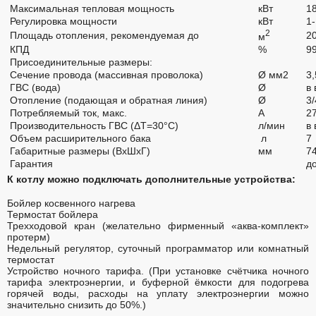
Максимальная тепловая мощность
кВт
1
Регулировка мощности
кВт
1
2
Площадь отопления, рекомендуемая до
2
м
КПД
%
99
Присоединительные размеры:
Сечение провода (массивная проволока)
Ø мм2
3,
ГВС (вода)
Ø
в
Отопление (подающая и обратная линия)
Ø
3/
Потребляемый ток, макс.
А
27
Производительность ГВС (ΔТ=30°С)
л/мин
в
Объем расширительного бака
л
7
Габаритные размеры (ВхШхГ)
мм
7
Гарантия
до
К котлу можно подключать дополнительные устройства:
Бойлер косвенного нагрева
Термостат бойлера
Трехходовой кран (желательно фирменный «аква-комплект»
протерм)
Недельный регулятор, суточный программатор или комнатный
термостат
Устройство ночного тарифа. (При установке счётчика ночного
тарифа электроэнергии, и буферной ёмкости для подогрева
горячей воды, расходы на уплату электроэнергии можно
значительно снизить до 50%.)