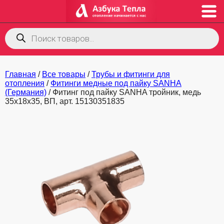
Поиск
товаров
Главная
/
Все товары
/
Трубы и фитинги для
отопления
/
Фитинги медные под пайку SANHA
(Германия)
/ Фитинг под пайку SANHA тройник, медь
35х18х35, ВП, арт. 15130351835