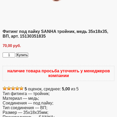
Фитинг под пайку SANHA тройник, медь 35х18х35,
ВП, арт. 15130351835
70,00
руб.
Купить
Количество
товара
Фитинг
наличие товара просьба уточнять у менеджеров
под
компании
пайку
SANHA
тройник,
5
оценок, среднее:
5,00
из 5
медь
Тип фитинга — тройник;
35х18х35,
Материал — медь;
ВП,
Соединения — под пайку;
арт.
Тип соединения — ВП;
15130351835
Размер — 35х18х35мм;