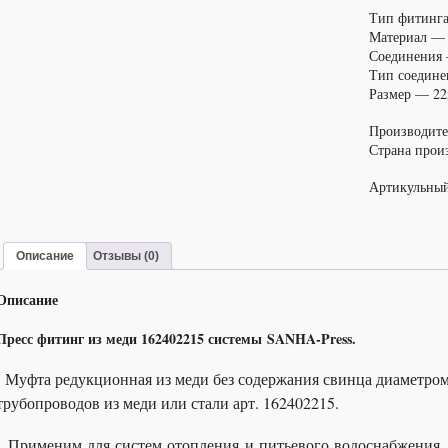
ВПр-
Тип фитинга
ВПр,
Материал —
арт.
Соединения 
162402215
Тип соедин
Размер — 22
Производит
Страна прои
Артикульны
Описание
Отзывы (0)
Описание
Пресс фитинг из меди 162402215 системы SANHA-Press.
Муфта редукционная из меди без содержания свинца диаметром
трубопроводов из меди или стали арт. 162402215.
Применим для систем отопления и питьевого водоснабжения, 