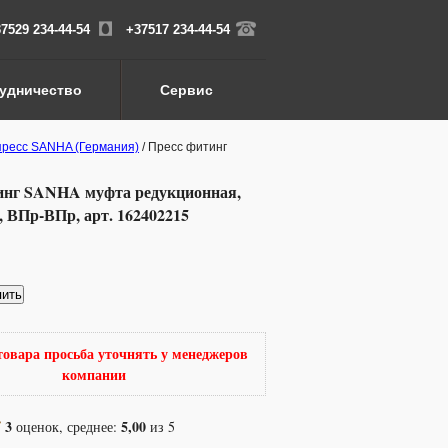
7529 234-44-54
+37517 234-44-54
удничество
Сервис
пресс SANHA (Германия)
/ Пресс фитинг
инг SANHA муфта редукционная,
, ВПр-ВПр, арт. 162402215
пить
товара просьба уточнять у менеджеров
компании
я,
3
5,00
оценок, среднее:
из 5