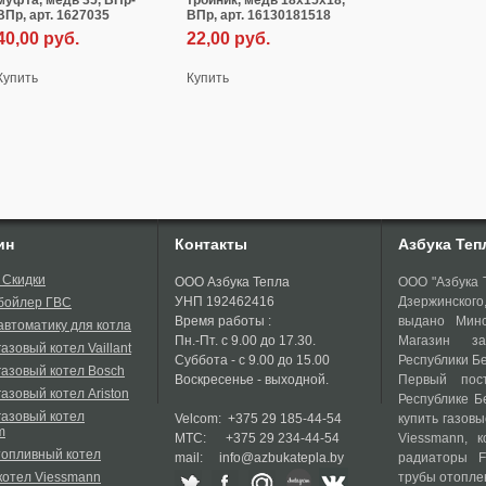
муфта, медь 35, ВПр-
тройник, медь 18х15х18,
ВПр, арт. 1627035
ВПр, арт. 16130181518
40,00
руб.
22,00
руб.
Купить
Купить
ин
Контакты
Азбука Теп
 Скидки
ООО Азбука Тепла
ООО "Азбука Т
УНП 192462416
Дзержинског
 бойлер ГВС
Время работы :
выдано Минс
автоматику для котла
Пн.-Пт. с 9.00 до 17.30.
Магазин за
газовый котел Vaillant
Суббота - с 9.00 до 15.00
Республики Бе
газовый котел Bosch
Воскресенье - выходной.
Первый пост
газовый котел Ariston
Республике Б
газовый котел
Velcom: +375 29 185-44-54
купить газовы
m
МТС: +375 29 234-44-54
Viessmann, к
топливный котел
mail: info@azbukatepla.by
радиаторы F
котел Viessmann
трубы отопле