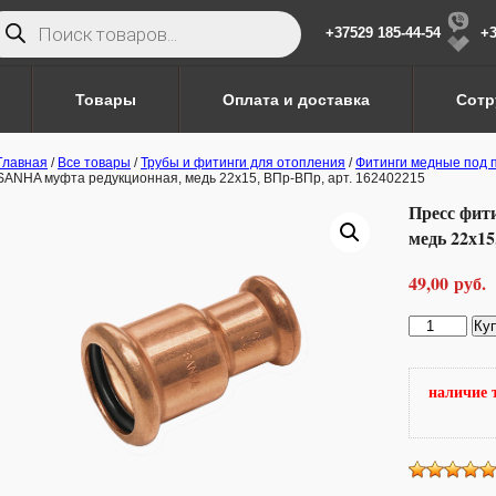
иск
варов
+37529 185-44-54
+3
Товары
Оплата и доставка
Сотр
Главная
/
Все товары
/
Трубы и фитинги для отопления
/
Фитинги медные под 
SANHA муфта редукционная, медь 22х15, ВПр-ВПр, арт. 162402215
Пресс фит
медь 22х15
49,00
руб.
Количество
Ку
товара
Пресс
фитинг
наличие 
SANHA
муфта
редукционна
медь
22х15,