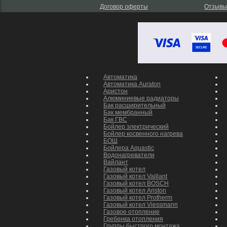
Договор оферты
Отзывы
Запчаст
Автоматика
Автоматика Auraton
Аристон
Алюминиевые радиаторы
Бак расширительный
Бак мембранный
Бак ГВС
Бойлер электрический
Бойлер косвенного нагрева
БОШ
Бойлера Aquastic
Водонагреватели
Вайлант
Газовый котел
Газовый котел Vaillant
Газовый котел BOSCH
Газовый котел Ariston
Газовый котел Protherm
Газовый котел Viessmann
Газовое отопление
Гребенка отопления
Группы быстрого монтажа