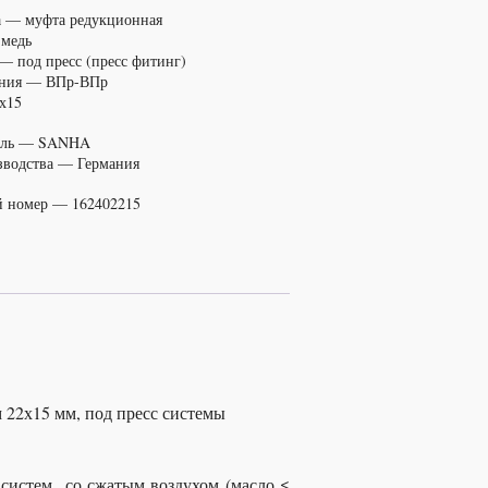
 — муфта редукционная
 медь
— под пресс (пресс фитинг)
ения — ВПр-ВПр
х15
ель — SANHA
зводства — Германия
й номер — 162402215
 22х15 мм, под пресс системы
систем со сжатым воздухом (масло ≤