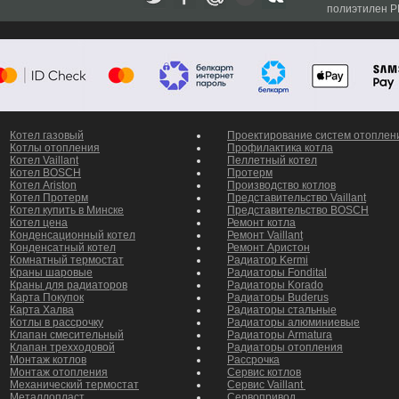
полиэтилен P
и для газовых котлов
Котел газовый
Проектирование систем отоплен
Котлы отопления
Профилактика котла
Котел Vaillant
Пеллетный котел
Котел BOSCH
Протерм
Котел Ariston
Производство котлов
Котел Протерм
Представительство Vaillant
Котел купить в Минске
Представительство BOSCH
Котел цена
Ремонт котла
Конденсационный котел
Ремонт Vaillant
Конденсатный котел
Ремонт Аристон
Комнатный термостат
Радиатор Kermi
Краны шаровые
Радиаторы Fondital
Краны для радиаторов
Радиаторы Korado
Карта Покупок
Радиаторы Buderus
Карта Халва
Радиаторы стальные
Котлы в рассрочку
Радиаторы алюминиевые
Клапан смесительный
Радиаторы Armatura
Клапан трехходовой
Радиаторы отопления
Монтаж котлов
Рассрочка
Монтаж отопления
Сервис котлов
Механический термостат
Сервис Vaillant
Металлопласт
Сервопривод