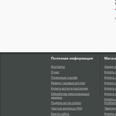
Полезная информация
Магаз
Контакты
Акции и
О нас
Купить
Полезные ссылки
Купить 
Ремонт газовых котлов
Купить 
Купить котел в рассрочку
Купить 
Обработка персональных
Купить 
данных
Купить 
Подбор котла online
Prother
Частые вопросы FAQ
Твердо
Карта сайта
Купить 