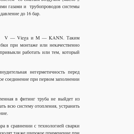
ными газами и трубопроводов системы
давление до 16 бар.
A, V — Viega и M — KANN. Таким
ибки при монтаже или некачественно
привыкли работать или тем, который
нудительная негерметичность перед
ое соединение при первом заполнении
ленная в фитинг труба не выйдет из
ать всю систему отопления, устранить
ние.
а в сравнении с технологией сварки
аходят также широкое применение при