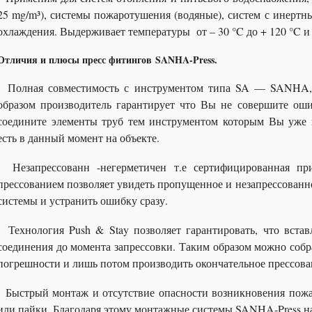
25 mg/m³), системы пожаротушения (водяные), систем с инерт
охлаждения. Выдерживает температуры от – 30 °C до + 120 °C и 
Отличия и плюсы пресс фитингов SANHA-Press.
Полная совместимость с инструментом типа SA — SANH
образом производитель гарантирует что Вы не совершите ош
соедините элементы труб тем инструментом которым Вы уже 
есть в данный момент на объекте.
Незапрессованн -негерметичен т.е сертифицированная при
прессованием позволяет увидеть пропущенное и незапрессованн
системы и устранить ошибку сразу.
Технология Push & Stay позволяет гарантировать, что встав
соединения до момента запрессовки. Таким образом можно собр
погрешности и лишь потом производить окончательное прессова
Быстрый монтаж и отсутствие опасности возникновения пожар
или пайки. Благодаря этому монтажные системы SANHA-Press н