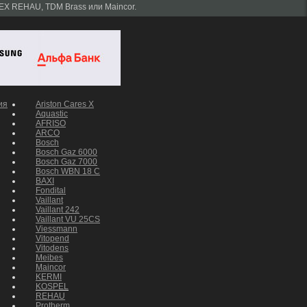
EX REHAU, TDM Brass или Maincor.
ия
Ariston Cares X
Aquastic
AFRISO
ARCO
Bosch
Bosch Gaz 6000
Bosch Gaz 7000
Bosch WBN 18 C
BAXI
Fondital
Vaillant
Vaillant 242
Vaillant VU 25CS
Viessmann
Vitopend
Vitodens
Meibes
Maincor
KERMI
KOSPEL
REHAU
Protherm