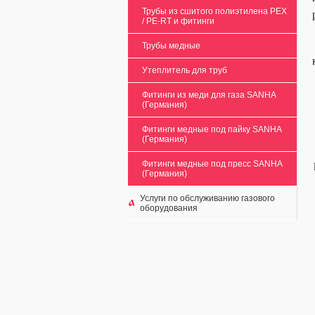
Трубы из сшитого полиэтилена PEX
/ РЕ-RT и фитинги
Трубы медные
Утеплитель для труб
Фитинги из меди для газа SANHA
(Германия)
Фитинги медные под пайку SANHA
(Германия)
Фитинги медные под пресс SANHA
(Германия)
Услуги по обслуживанию газового
оборудования