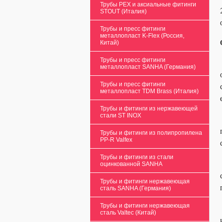
Трубы PEX и аксиальные фитинги
STOUT (Италия)
Трубы и пресс фитинги
металлопласт K-Flex (Россия,
Китай)
Трубы и пресс фитинги
металлопласт SANHA (Германия)
Трубы и пресс фитинги
металлопласт TDM Brass (Италия)
Трубы и фитинги из нержавеющей
стали ST INOX
Трубы и фитинги из полипропилена
PP-R Valfex
Трубы и фитинги из стали
оцинкованной SANHA
Трубы и фитинги нержавеющая
сталь SANHA (Германия)
Трубы и фитинги нержавеющая
сталь Valtec (Китай)