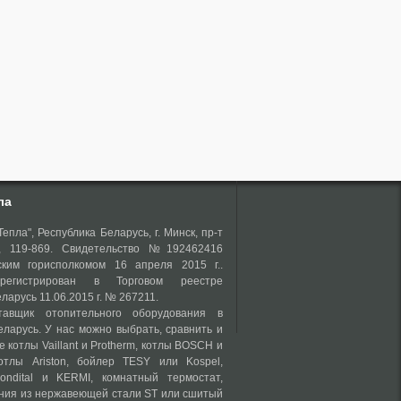
ла
епла", Республика Беларусь, г. Минск, пр-т
о, 119-869. Свидетельство №192462416
ким горисполкомом 16 апреля 2015 г..
регистрирован в Торговом реестре
ларусь 11.06.2015 г. № 267211.
авщик отопительного оборудования в
еларусь. У нас можно выбрать, сравнить и
е котлы Vaillant и Protherm, котлы BOSCH и
отлы Ariston, бойлер TESY или Kospel,
ondital и KERMI, комнатный термостат,
ния из нержавеющей стали ST или сшитый