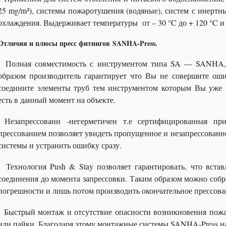
25 mg/m³), системы пожаротушения (водяные), систем с инерт
охлаждения. Выдерживает температуры от – 30 °C до + 120 °C и 
Отличия и плюсы пресс фитингов SANHA-Press.
Полная совместимость с инструментом типа SA — SANH
образом производитель гарантирует что Вы не совершите ош
соедините элементы труб тем инструментом которым Вы уже 
есть в данный момент на объекте.
Незапрессованн -негерметичен т.е сертифицированная при
прессованием позволяет увидеть пропущенное и незапрессованн
системы и устранить ошибку сразу.
Технология Push & Stay позволяет гарантировать, что встав
соединения до момента запрессовки. Таким образом можно собр
погрешности и лишь потом производить окончательное прессова
Быстрый монтаж и отсутствие опасности возникновения пожар
или пайки. Благодаря этому монтажные системы SANHA-Press н