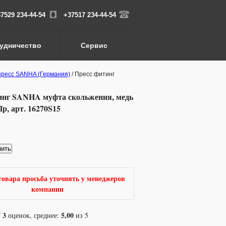
7529 234-44-54
+37517 234-44-54
удничество
Сервис
пресс SANHA (Германия)
/ Пресс фитинг
инг SANHA муфта скольжения, медь
р, арт. 16270S15
пить
товара просьба уточнять у менеджеров
компании
3
5,00
оценок, среднее:
из 5