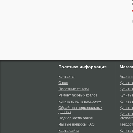
Полезная информация
Магаз
Контакты
Акции и
О нас
Купить
Полезные ссылки
Купить 
Ремонт газовых котлов
Купить 
Купить котел в рассрочку
Купить 
Обработка персональных
Купить 
данных
Купить 
Подбор котла online
Prother
Частые вопросы FAQ
Твердо
Карта сайта
Купить 