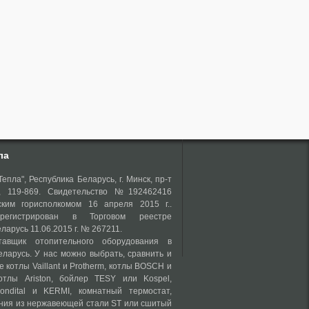
ла
епла", Республика Беларусь, г. Минск, пр-т
о, 119-869. Свидетельство №192462416
ким горисполкомом 16 апреля 2015 г..
регистрирован в Торговом реестре
ларусь 11.06.2015 г. № 267211.
авщик отопительного оборудования в
еларусь. У нас можно выбрать, сравнить и
е котлы Vaillant и Protherm, котлы BOSCH и
отлы Ariston, бойлер TESY или Kospel,
ondital и KERMI, комнатный термостат,
ния из нержавеющей стали ST или сшитый