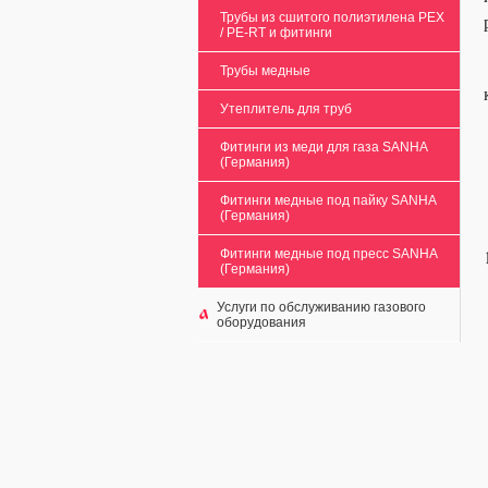
Трубы из сшитого полиэтилена PEX
/ РЕ-RT и фитинги
Трубы медные
Утеплитель для труб
Фитинги из меди для газа SANHA
(Германия)
Фитинги медные под пайку SANHA
(Германия)
Фитинги медные под пресс SANHA
(Германия)
Услуги по обслуживанию газового
оборудования