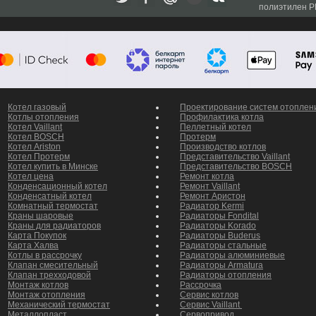
полиэтилен P
и для газовых котлов
Котел газовый
Проектирование систем отоплен
Котлы отопления
Профилактика котла
Котел Vaillant
Пеллетный котел
Котел BOSCH
Протерм
Котел Ariston
Производство котлов
Котел Протерм
Представительство Vaillant
Котел купить в Минске
Представительство BOSCH
Котел цена
Ремонт котла
Конденсационный котел
Ремонт Vaillant
Конденсатный котел
Ремонт Аристон
Комнатный термостат
Радиатор Kermi
Краны шаровые
Радиаторы Fondital
Краны для радиаторов
Радиаторы Korado
Карта Покупок
Радиаторы Buderus
Карта Халва
Радиаторы стальные
Котлы в рассрочку
Радиаторы алюминиевые
Клапан смесительный
Радиаторы Armatura
Клапан трехходовой
Радиаторы отопления
Монтаж котлов
Рассрочка
Монтаж отопления
Сервис котлов
Механический термостат
Сервис Vaillant
Металлопласт
Сервопривод