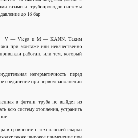
ными газами и трубопроводов системы
давление до 16 бар.
A, V — Viega и M — KANN. Таким
ибки при монтаже или некачественно
привыкли работать или тем, который
нудительная негерметичность перед
ое соединение при первом заполнении
ленная в фитинг труба не выйдет из
ать всю систему отопления, устранить
ние.
а в сравнении с технологией сварки
аходят также широкое применение при