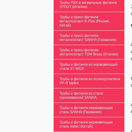
Трубы PEX и аксиальные фитинги
STOUT (Италия)
Трубы и пресс фитинги
металлопласт K-Flex (Россия,
Китай)
Трубы и пресс фитинги
металлопласт SANHA (Германия)
Трубы и пресс фитинги
металлопласт TDM Brass (Италия)
Трубы и фитинги из нержавеющей
стали ST INOX
Трубы и фитинги из полипропилена
PP-R Valfex
Трубы и фитинги из стали
оцинкованной SANHA
Трубы и фитинги нержавеющая
сталь SANHA (Германия)
Трубы и фитинги нержавеющая
сталь Valtec (Китай)