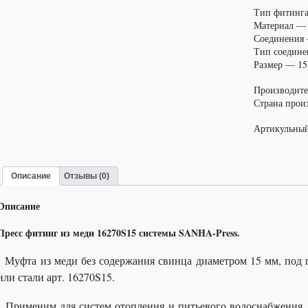
ВПр-
Тип фитинга
ВПр,
Материал —
арт.
Соединения 
16270S15
Тип соедин
Размер — 15
Производит
Страна прои
Артикульны
Описание
Отзывы (0)
Описание
Пресс фитинг из меди 16270S15 системы SANHA-Press.
Муфта из меди без содержания свинца диаметром 15 мм, под 
или стали арт. 16270S15.
Применим для систем отопления и питьевого водоснабжения, 