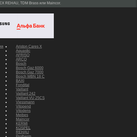
EX REHAU, TDM Brass или Maincor.
ия
Ariston Cares X
Aquastic
AFRISO
ARCO
Bosch
Bosch Gaz 6000
Bosch Gaz 7000
Bosch WBN 18 C
BAXI
Fondital
Vaillant
Vaillant 242
Vaillant VU 25CS
Viessmann
Vitopend
Vitodens
Meibes
Maincor
KERMI
KOSPEL
REHAU
Protherm