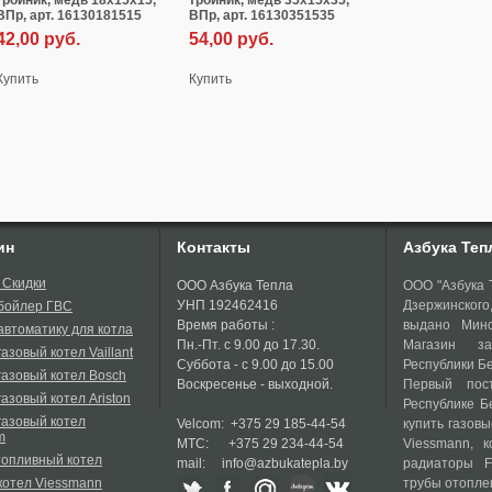
тройник, медь 18х15х15,
тройник, медь 35х15х35,
ВПр, арт. 16130181515
ВПр, арт. 16130351535
42,00
руб.
54,00
руб.
Купить
Купить
ин
Контакты
Азбука Теп
 Скидки
ООО Азбука Тепла
ООО "Азбука Т
УНП 192462416
Дзержинског
 бойлер ГВС
Время работы :
выдано Минс
автоматику для котла
Пн.-Пт. с 9.00 до 17.30.
Магазин за
газовый котел Vaillant
Суббота - с 9.00 до 15.00
Республики Бе
газовый котел Bosch
Воскресенье - выходной.
Первый пост
газовый котел Ariston
Республике Б
газовый котел
Velcom: +375 29 185-44-54
купить газовы
m
МТС: +375 29 234-44-54
Viessmann, к
топливный котел
mail: info@azbukatepla.by
радиаторы F
котел Viessmann
трубы отопле