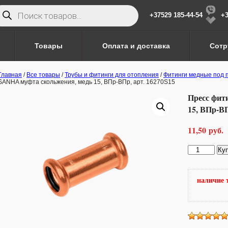
иск
варов
+37529 185-44-54
+3
Товары
Оплата и доставка
Сотр
Главная
/
Все товары
/
Трубы и фитинги для отопления
/
Фитинги медные под 
SANHA муфта скольжения, медь 15, ВПр-ВПр, арт. 16270S15
Пресс фит
15, ВПр-ВП
11,50
руб.
Количество
Ку
товара
Пресс
фитинг
наличие 
SANHA
муфта
скольжения,
медь
15,