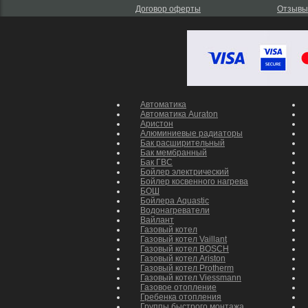
Договор оферты
Отзывы
Запчаст
Автоматика
Автоматика Auraton
Аристон
Алюминиевые радиаторы
Бак расширительный
Бак мембранный
Бак ГВС
Бойлер электрический
Бойлер косвенного нагрева
БОШ
Бойлера Aquastic
Водонагреватели
Вайлант
Газовый котел
Газовый котел Vaillant
Газовый котел BOSCH
Газовый котел Ariston
Газовый котел Protherm
Газовый котел Viessmann
Газовое отопление
Гребенка отопления
Группы быстрого монтажа