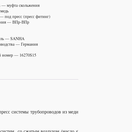
 — муфта скольжения
 медь
— под пресс (пресс фитинг)
ения — ВПр-ВПр
ель — SANHA
зводства — Германия
й номер — 16270S15
пресс системы трубопроводов из меди
систем со сжатым воздухом (масло ≤