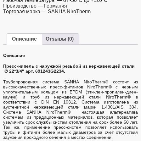
Рабочая температура — от -30°C до +120°C
Производство — Германия
Торговая марка — SANHA NiroTherm
Описание
Отзывы (0)
Описание
Пресс-нипель с наружной резьбой из нержавеющей стали
Ø 22*3/4″ арт. 691243G2234.
Трубопроводная система SANHA NiroTherm® состоит из
высококачественных пресс-фитингов NiroTherm® с черным
уплотнительным кольцом из EPDM (эти-лен-пропилен-диен-
каучук) и труб из нержавеющей стали NiroTherm® в
соответствии с DIN EN 10312. Система изготовлена из
аустенитной нержавеющей стали марки 1.4301/AISI 304.
Система SANHA NiroTherm® настоящая альтернатива
системам из традиционных материалов, которая позволяет
увеличить срок службы систем отопления на срок более 50 лет.
Так же, применение пресс-систем позволяет использовать
трубы и фитинги более малых диаметров за счет отсутствия
заужения проходного сечения в местах соединений.