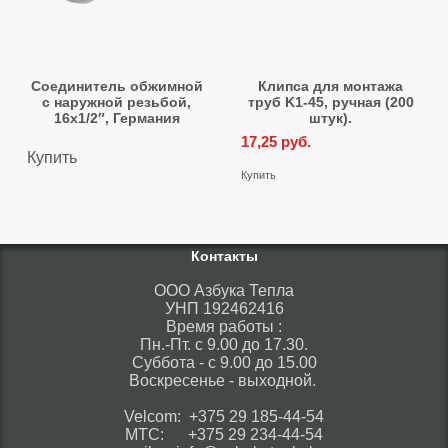
Соединитель обжимной
Клипса для монтажа
с наружной резьбой,
труб K1-45, ручная (200
16х1/2″, Германия
штук).
17,25
руб.
Купить
Купить
Контакты
ООО Азбука Тепла
УНП 192462416
Время работы :
Пн.-Пт. с 9.00 до 17.30.
Суббота - с 9.00 до 15.00
Воскресенье - выходной.
Velcom: +375 29 185-44-54
МТС: +375 29 234-44-54