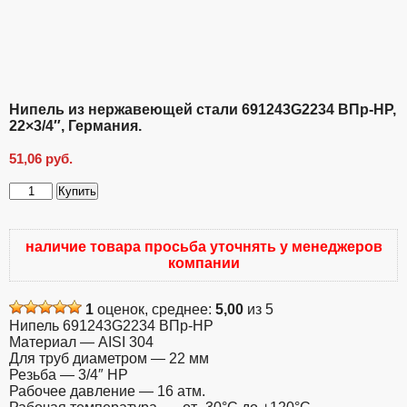
Нипель из нержавеющей стали 691243G2234 ВПр-НР,
22×3/4″, Германия.
51,06
руб.
Купить
Количество
товара
Нипель
наличие товара просьба уточнять у менеджеров
из
компании
нержавеющей
стали
691243G2234
1
оценок, среднее:
5,00
из 5
ВПр-
Нипель 691243G2234 ВПр-НР
НР,
Материал — AISI 304
22x3/4",
Для труб диаметром — 22 мм
Германия.
Резьба — 3/4″ НР
Рабочее давление — 16 атм.