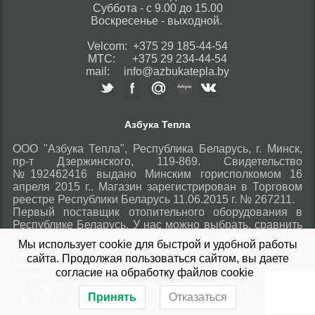
Суббота - с 9.00 до 15.00
Воскресенье - выходной.
Velcom: +375 29 185-44-54
МТС: +375 29 234-44-54
mail: info@azbukatepla.by
Азбука Тепла
ООО "Азбука Тепла", Республика Беларусь, г. Минск,
пр-т Дзержинского, 119-869. Свидетельство
№192462416 выдано Минским горисполкомом 16
апреля 2015 г.. Магазин зарегистрирован в Торговом
реестре Республики Беларусь 11.06.2015 г. № 267211.
Первый поставщик отопительного оборудования в
Республике Беларусь. У нас можно выбрать, сравнить
и купить газовые котлы Vaillant и Protherm, котлы
Мы использует cookie для быстрой и удобной работы
BOSCH и Viessmann, котлы Ariston, бойлер TESY или
сайта. Продолжая пользоваться сайтом, вы даете
Kospel, радиаторы Fondital и KERMI, комнатный
согласие на обработку файлов cookie
термостат, трубы отопления из нержавеющей стали
ST или сшитый полиэтилен PEX REHAU, TDM Brass
Принять
Отказаться
или Maincor.