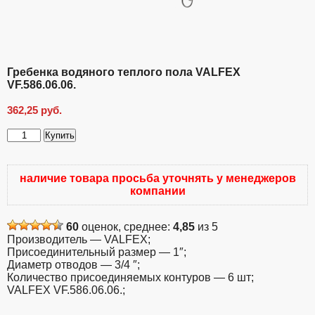
Гребенка водяного теплого пола VALFEX
VF.586.06.06.
362,25
руб.
Купить
Количество
товара
Гребенка
наличие товара просьба уточнять у менеджеров
водяного
компании
теплого
пола
VALFEX
60
оценок, среднее:
4,85
из 5
VF.586.06.06.
Производитель — VALFEX;
Присоединительный размер — 1″;
Диаметр отводов — 3/4 ″;
Количество присоединяемых контуров — 6 шт;
VALFEX VF.586.06.06.;