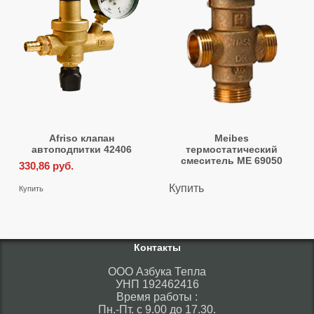
Afriso клапан
Meibes
автоподпитки 42406
термостатический
смеситель ME 69050
330,86
руб.
Купить
Купить
Контакты
ООО Азбука Тепла
УНП 192462416
Время работы :
Пн.-Пт. с 9.00 до 17.30.