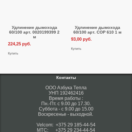
Удлинение дымохода
Удлинение дымохода
60/100 арт. 0020199399 2
60/100 арт. COP 610 1 м
м
93,00
руб.
224,25
руб.
Купить
Купить
Контакты
ООО Азбука Тепла
УНП 192462416
Время работы :
Пн.-Пт. с 9.00 до 17.30.
Суббота - с 9.00 до 15.00
Воскресенье - выходной.
Velcom: +375 29 185-44-54
МТС: +375 29 234-44-54