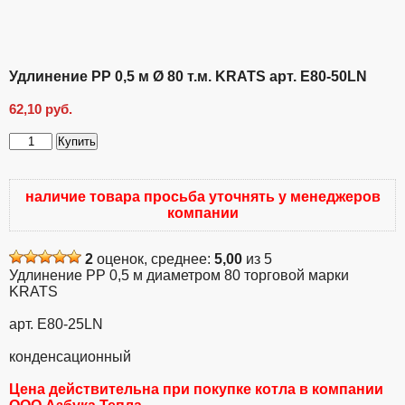
Удлинение PP 0,5 м Ø 80 т.м. KRATS арт. E80-50LN
62,10
руб.
Купить
Количество
товара
Удлинение
наличие товара просьба уточнять у менеджеров
PP
компании
0,5
м
Ø
2
оценок, среднее:
5,00
из 5
80
Удлинение PP 0,5 м диаметром 80 торговой марки
т.м.
KRATS
KRATS
арт.
арт. E80-25LN
E80-
50LN
конденсационный
Цена действительна при покупке котла в компании