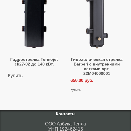
Гидрострелка Termojet
Гидравлическая стрелка
ck27-02 до 140 кВт.
Barberi с внутренними
сетками арт.
22M04000001
Купить
656,00
руб.
Купить
Контакты
ООО Азбука Тепла
УНП 192462416