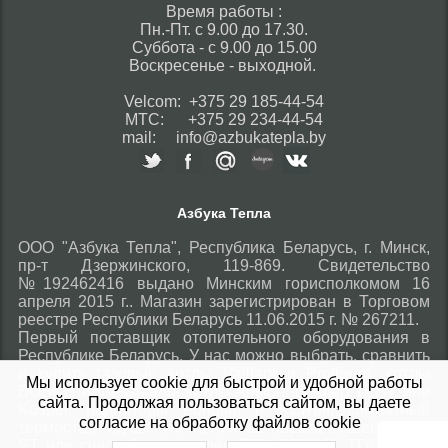
Время работы :
Пн.-Пт. с 9.00 до 17.30.
Суббота - с 9.00 до 15.00
Воскресенье - выходной.
Velcom: +375 29 185-44-54
МТС: +375 29 234-44-54
mail: info@azbukatepla.by
Азбука Тепла
ООО "Азбука Тепла", Республика Беларусь, г. Минск,
пр-т Дзержинского, 119-869. Свидетельство
№192462416 выдано Минским горисполкомом 16
апреля 2015 г.. Магазин зарегистрирован в Торговом
реестре Республики Беларусь 11.06.2015 г. № 267211.
Первый поставщик отопительного оборудования в
Республике Беларусь. У нас можно выбрать, сравнить
и купить газовые котлы Vaillant и Protherm, котлы
Мы использует cookie для быстрой и удобной работы
BOSCH и Viessmann, котлы Ariston, бойлер TESY или
сайта. Продолжая пользоваться сайтом, вы даете
Kospel, радиаторы Fondital и KERMI, комнатный
согласие на обработку файлов cookie
термостат, трубы отопления из нержавеющей стали
ST или сшитый полиэтилен PEX REHAU, TDM Brass