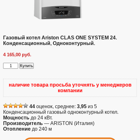
Газовый котел Ariston CLAS ONE SYSTEM 24.
Конденсационный, Одноконтурный.
4 165,00
руб.
Купить
Количество
товара
Газовый
наличие товара просьба уточнять у менеджеров
котел
компании
Ariston
CLAS
ONE
44
оценок, среднее:
3,95
из 5
SYSTEM
Конденсационный газовый одноконтурный котел.
24.
Мощность
до 24 кВт.
Конденсационный,
Производитель
— ARISTON (Италия)
Одноконтурный.
Отопление
до 240 м