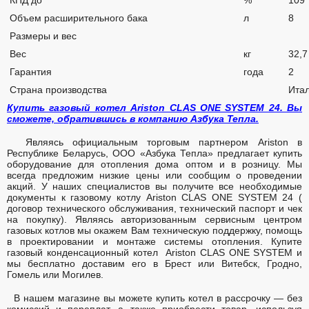
Объем расширительного бака
л
8
Размеры и вес
Вес
кг
32,7
Гарантия
года
2
Страна производства
Ита
Купить газовый котел Ariston CLAS ONE SYSTEM 24. Вы
сможете, обратившись в компанию Азбука Тепла.
Являясь официальным торговым партнером Ariston в
Республике Беларусь, ООО «Азбука Тепла» предлагает купить
оборудование для отопления дома оптом и в розницу. Мы
всегда предложим низкие цены или сообщим о проведении
акций. У наших специалистов вы получите все необходимые
документы к газовому котлу Ariston CLAS ONE SYSTEM 24 (
договор технического обслуживания, технический паспорт и чек
на покупку). Являясь авторизованным сервисным центром
газовых котлов мы окажем Вам техническую поддержку, помощь
в проектировании и монтаже системы отопления. Купите
газовый конденсационный котел Ariston CLAS ONE SYSTEM и
мы бесплатно доставим его в Брест или Витебск, Гродно,
Гомель или Могилев.
В нашем магазине вы можете купить котел в рассрочку — без
комиссий и переплат, а также приобрести товар, используя