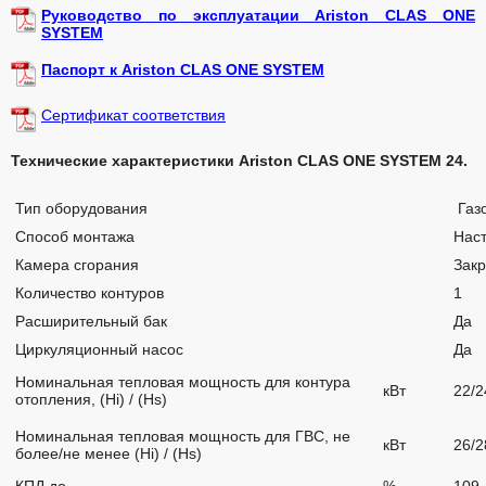
Руководство по эксплуатации Ariston CLAS ONE
SYSTEM
Паспорт к Ariston CLAS ONE SYSTEM
Сертификат соответствия
Технические характеристики Ariston CLAS ONE SYSTEM 24.
Тип оборудования
Газ
Способ монтажа
Нас
Камера сгорания
Зак
Количество контуров
1
Расширительный бак
Да
Циркуляционный насос
Да
Номинальная тепловая мощность для контура
кВт
22/2
отопления, (Hi) / (Hs)
Номинальная тепловая мощность для ГВС, не
кВт
26/2
более/не менее (Hi) / (Hs)
КПД до
%
109