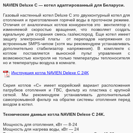
NAVIEN Deluxe С — котел адаптированный для Беларуси.
Газовый настенный котел Deluxe С это двухконтурный котел для
отопления и приготовления горячей воды в проточном режиме.
Отличия от аналогичных котлов конкурентов это вентилятор с
изменяемой скоростью вращения, что позволяет создать
идеальную для сгорания смесь газ/кислород. Еще котел имеет
защиту электронной платы от перепадов напряжения со
встроенным SMPS-чипом (хотя мы рекомендуем устанавливать
дополнительно стабилизатор напряжения). В комплекте с
котлом поставляется выносной пульт управления с
возможностью контроля не только температуры теплоносителя
но и температуры воздуха в комнате.
Инструкция котла NAVIEN Delexe C 24K
Серия котлов «С» имеет коррейский вариант расположения
патрубков отопления и ГВС, фильтр из пластика с крупной
сеткой. Мы рекомендуем устанавливать дополнительный
самопромывной фильтр на обратке системы отопления перед
входом в котел.
Технические данные котла NAVIEN Delexe C 24K.
Мощность для отопления, кВт — 8-24
Мощность для нагрева воды, кВт — 24