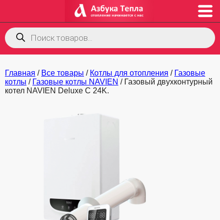
Поиск
товаров
Главная
/
Все товары
/
Котлы для отопления
/
Газовые
котлы
/
Газовые котлы NAVIEN
/ Газовый двухконтурный
котел NAVIEN Deluxe С 24K.