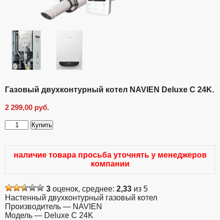
Газовый двухконтурный котел NAVIEN Deluxe С 24K.
2 299,00
руб.
Купить
Количество
товара
Газовый
наличие товара просьба уточнять у менеджеров
двухконтурный
компании
котел
NAVIEN
Deluxe
3
оценок, среднее:
2,33
из 5
С
Настенный двухконтурный газовый котел
24K.
Производитель — NAVIEN
Модель — Deluxe С 24K