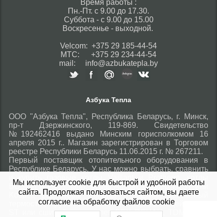
Время работы :
Пн.-Пт. с 9.00 до 17.30.
Суббота - с 9.00 до 15.00
Воскресенье - выходной.
Velcom: +375 29 185-44-54
МТС: +375 29 234-44-54
mail: info@azbukatepla.by
Азбука Тепла
ООО "Азбука Тепла", Республика Беларусь, г. Минск,
пр-т Дзержинского, 119-869. Свидетельство
№192462416 выдано Минским горисполкомом 16
апреля 2015 г.. Магазин зарегистрирован в Торговом
реестре Республики Беларусь 11.06.2015 г. № 267211.
Первый поставщик отопительного оборудования в
Республике Беларусь. У нас можно выбрать, сравнить
и купить газовые котлы Vaillant и Protherm, котлы
Мы использует cookie для быстрой и удобной работы
BOSCH и Viessmann, котлы Ariston, бойлер TESY или
сайта. Продолжая пользоваться сайтом, вы даете
Kospel, радиаторы Fondital и KERMI, комнатный
согласие на обработку файлов cookie
термостат, трубы отопления из нержавеющей стали
ST или сшитый полиэтилен PEX REHAU, TDM Brass