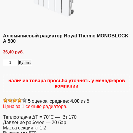
Алюминиевый радиатор Royal Thermo MONOBLOCK
А 500
36,40
руб.
Купить
Количество
товара
Алюминиевый
наличие товара просьба уточнять у менеджеров
радиатор
компании
Royal
Thermo
MONOBLOCK
5
оценок, среднее:
4,00
из 5
А
Цена за 1 секцию радиатора.
500
Теплоотдача ∆T = 70°C — Вт 170
Давление рабочее — 20 бар
Масса секции кг 1,2