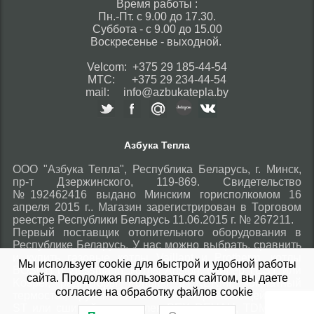
Время работы :
Пн.-Пт. с 9.00 до 17.30.
Суббота - с 9.00 до 15.00
Воскресенье - выходной.
Velcom: +375 29 185-44-54
МТС: +375 29 234-44-54
mail: info@azbukatepla.by
Азбука Тепла
ООО "Азбука Тепла", Республика Беларусь, г. Минск,
пр-т Дзержинского, 119-869. Свидетельство
№192462416 выдано Минским горисполкомом 16
апреля 2015 г.. Магазин зарегистрирован в Торговом
реестре Республики Беларусь 11.06.2015 г. № 267211.
Первый поставщик отопительного оборудования в
Республике Беларусь. У нас можно выбрать, сравнить
и купить газовые котлы Vaillant и Protherm, котлы
Мы использует cookie для быстрой и удобной работы
BOSCH и Viessmann, котлы Ariston, бойлер TESY или
сайта. Продолжая пользоваться сайтом, вы даете
Kospel, радиаторы Fondital и KERMI, комнатный
согласие на обработку файлов cookie
термостат, трубы отопления из нержавеющей стали
ST или сшитый полиэтилен PEX REHAU, TDM Brass