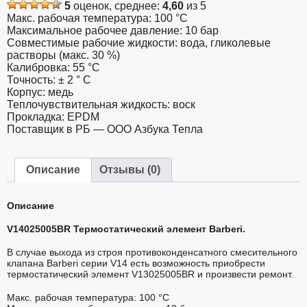
ремонта
5
оценок, среднее:
4,60
из 5
противоконденсатного
Макс. рабочая температура: 100 °C
смесительного
Максимальное рабочее давление: 10 бар
клапана
Совместимые рабочие жидкости: вода, гликолевые
55°C,
растворы (макс. 30 %)
Barberi
Калибровка: 55 °C
(Копировать)
Точность: ± 2 ° C
Корпус: медь
Теплочувствительная жидкость: воск
Прокладка: EPDM
Поставщик в РБ — ООО Азбука Тепла
Описание
Отзывы (0)
Описание
V14025005BR Термостатический элемент Barberi.
В случае выхода из строя противоконденсатного смесительного
клапана Barberi серии V14 есть возможность приобрести
термостатический элемент V13025005BR и произвести ремонт.
Макс. рабочая температура: 100 °C